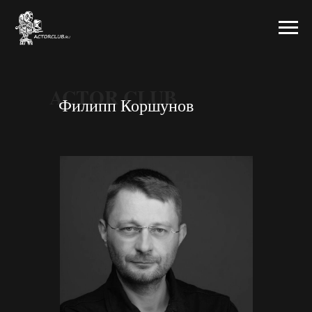
ACTOR CLUB
Филипп Коршунов