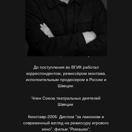
Окончил режиссёрский факультет ВГИКа
(мастерская В.И. Хотиненко, В.А.
Фенченко, И.П. Власова).
До поступления во ВГИК работал
корреспондентом, режиссёром монтажа,
исполнительным продюсером в России и
Швеции.
Член Союза театральных деятелей
Швеции.
Кинотавр-2006: Диплом "за лаконизм и
современный взгляд на режиссуру игрового
кино", фильм "Ромашки";