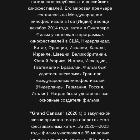
пятидесяти зарубежных и российских
кинофестивалей. Его мировая премьера
состоялась на Международном
кинофестивале в Гоа (Индия) в конце
декабря 2014 года, затем в Сингапуре.
Фильм участвовал в программах
кинофестивалей в США, Нидерландах,
Китае, Франции, Испании, Канаде,
Израиле, Швеции, Великобритании,
Южной Африке, Италии, Исландии,
Гватемале и Бразилии. Фильм был
удостоен нескольких Гран-при
международных кинофестивалей
(Нидерланды, Германия, Россия,
Италия). Наград были удостоены все
основные создатели фильма.
"Grand Cancan"
(2020 г.) о закулисной
жизни артистов театра оперетты стал
фестивальным хитом. За 2020—2023
годы фильм участвовал в 95 мировых
кинофестивалях и завоевал 80 наград.