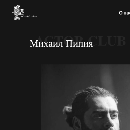
О на
ACTOR CLUB
Михаил Пипия