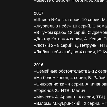
«Вместе с Верой» 4 серии, А. Хван 
2017
«Шпион №1» гл. герои. 10 серий, М
«Журавль в небе» 10 серий, С Ком
«В чужом краю» 12 серий, С Дремов
«Доктор Котов» 4 серии, А. Кещян 
«Лютый 2» 8 серий, Д. Петрунь , НТ
«Люблю тебя любую» 4.серии, Ю К
2016
«Семейные обстоятельства»12 серий
«На белом коне», 4 серии, Б. Рабей
«Синхронистки» 4 серии, А.Кананов
«Горюнов 2» НТВ, Малич
«Мачеха» А. Аравин , 4 серии, ТВЦ
«Взлом» М.Кубринский , 2 серии, Н