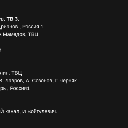
ев,
ТВ 3
,
рианов , Россия 1
 А Мамедов, ТВЦ
в
улин, ТВЦ
. Лавров, А. Созонов, Г Черняк.
рь , Россия1
Й канал, И Войтулевич.