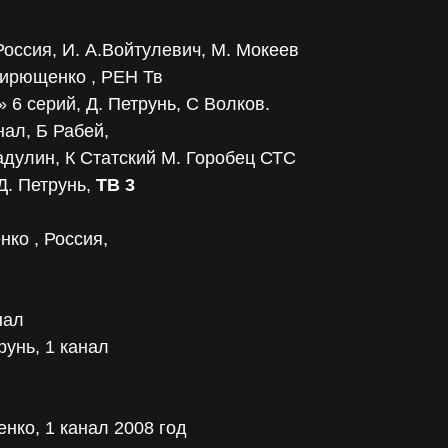
Россия, И. А.Войтулевич, М. Мокеев
Кирющенко , РЕН Тв
 6 серий, Д. Петрунь, С Волков.
ал, Б Рабей,
адулин, К Статский М. Горобец СТС
Д. Петрунь,
ТВ 3
ко , Россия,
нал
рунь, 1 канал
нко, 1 канал 2008 год