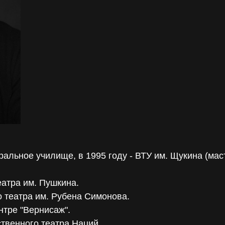
ральное училище, в 1995 году - ВТУ им. Щукина (мас
еатра им. Пушкина.
о театра им. Рубена Симонова.
нтре "Вернисаж".
ственного театра Наций.